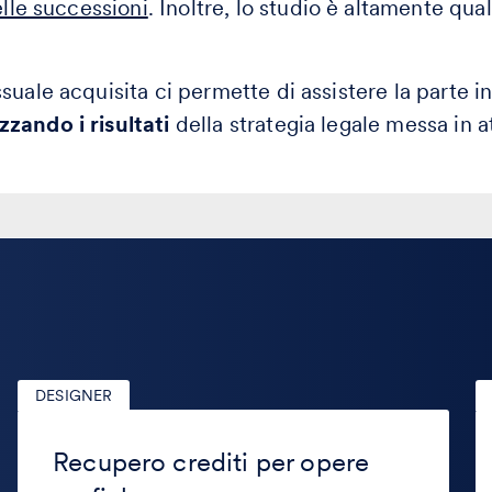
elle successioni
. Inoltre, lo studio è altamente qual
suale acquisita ci permette di assistere la parte 
zando i risultati
della strategia legale messa in a
DESIGNER
Recupero
In
crediti
ar
Recupero crediti per opere
per
ne
opere
pr