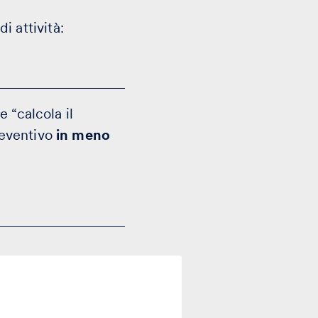
i attività:
 “calcola il
reventivo
in meno