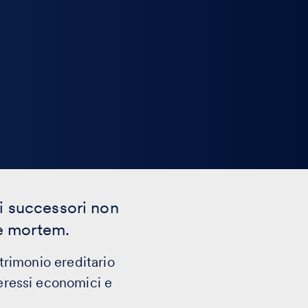
tti successori non
re mortem.
atrimonio ereditario
teressi economici e