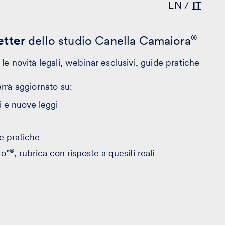
EN
IT
tter
dello studio Canella Camaiora
®
le novità legali, webinar esclusivi, guide pratiche
errà aggiornato su:
 e nuove leggi
e pratiche
®
to”
, rubrica con risposte a quesiti reali
evolazioni
er