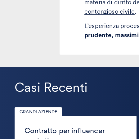
materia di
diritto d
contenzioso civile
.
L’esperienza proces
prudente, massimiz
Casi Recenti
GRANDI AZIENDE
Contratto
per
Contratto per influencer
influencer
marketing