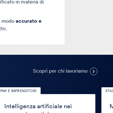
ificato in materia di
in modo
accurato e
tto.
Casi
Scopri per chi lavoriamo
Recen
PMI E IMPRENDITORI
STA
telligenza
Messa
tificiale
in
Intelligenza artificiale nei
M
i
sicure
ocessi
della