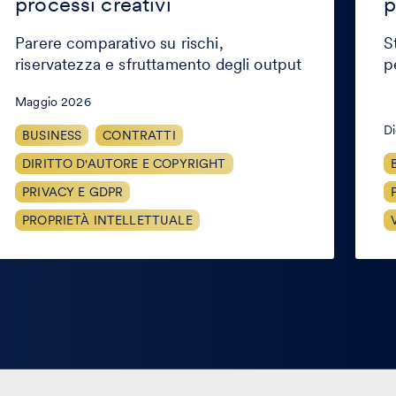
processi creativi
p
eativi
propri
intelle
Parere comparativo su rischi,
S
riservatezza e sfruttamento degli output
p
Maggio 2026
D
BUSINESS
CONTRATTI
DIRITTO D'AUTORE E COPYRIGHT
PRIVACY E GDPR
PROPRIETÀ INTELLETTUALE