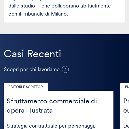
dallo studio – che collaborano abitualmente
con il Tribunale di Milano.
Casi Recenti
Casi
Scopri per chi lavoriamo
Recenti
EDITORI E SCRITTORI
PM
Sfruttamento
Pro
commerciale
del
Sfruttamento commerciale di
P
di
des
opera illustrata
e
opera
a
illustrata
livel
eur
Strategia contrattuale per personaggi,
De