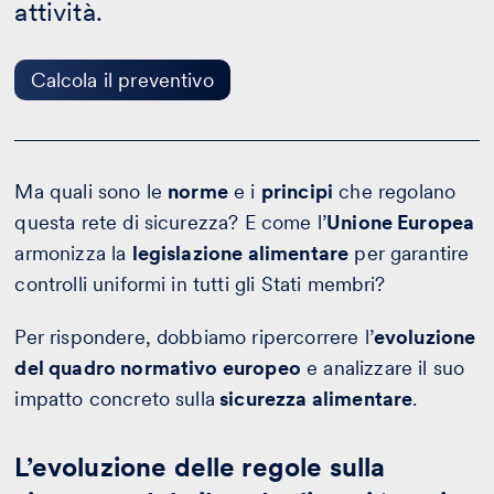
Calcola
attività.
il
preventivo
Calcola il preventivo
Ma quali sono le
norme
e i
principi
che regolano
questa rete di sicurezza? E come l’
Unione Europea
armonizza la
legislazione alimentare
per garantire
controlli uniformi in tutti gli Stati membri?
Per rispondere, dobbiamo ripercorrere l’
evoluzione
del quadro normativo europeo
e analizzare il suo
impatto concreto sulla
sicurezza alimentare
.
L’evoluzione delle regole sulla