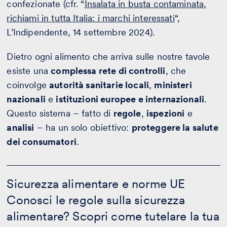
confezionate (cfr. “
Insalata in busta contaminata,
richiami in tutta Italia: i marchi interessati
“,
L’Indipendente, 14 settembre 2024).
Dietro ogni alimento che arriva sulle nostre tavole
esiste una
complessa rete di controlli
, che
coinvolge
autorità sanitarie locali
,
ministeri
nazionali
e
istituzioni europee e internazionali
.
Questo sistema – fatto di
regole
,
ispezioni
e
analisi
– ha un solo obiettivo:
proteggere la salute
dei consumatori
.
Sicurezza
alimentare
Sicurezza alimentare e norme UE
e
Conosci le regole sulla sicurezza
norme
UE
alimentare? Scopri come tutelare la tua
-