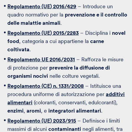
Regolamento (UE) 2016/429
– Introduce un
quadro normativo per la
prevenzione e il controllo
delle malattie animali
.
Regolamento (UE) 2015/2283
– Disciplina i
novel
food
, categoria a cui appartiene la
carne
coltivata
.
Regolamento UE 2016/2031
– Rafforza le misure
di protezione per
prevenire la diffusione di
organismi nocivi
nelle colture vegetali.
Regolamento (CE) n. 1331/2008
– Istituisce una
procedura uniforme di autorizzazione per
additivi
alimentari
(coloranti, conservanti, edulcoranti),
enzimi
,
aromi
, e
integratori alimentari
.
Regolamento (UE) 2023/915
– Definisce i limiti
massimi di alcuni
contaminanti
negli alimenti, tra