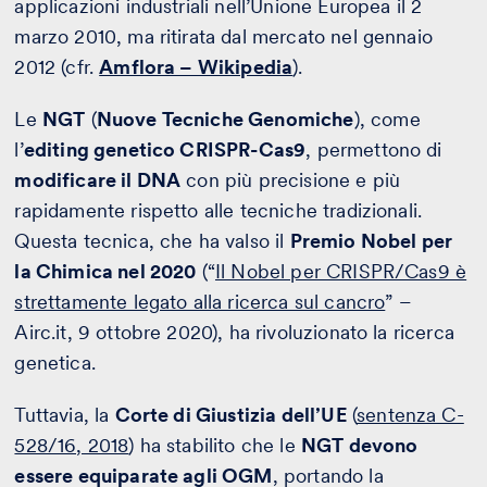
applicazioni industriali nell’Unione Europea il 2
marzo 2010, ma ritirata dal mercato nel gennaio
2012 (cfr.
Amflora – Wikipedia
).
Le
NGT
(
Nuove Tecniche Genomiche
), come
l’
editing genetico CRISPR-Cas9
, permettono di
modificare il DNA
con più precisione e più
rapidamente rispetto alle tecniche tradizionali.
Questa tecnica, che ha valso il
Premio Nobel per
la Chimica nel 2020
(“
Il Nobel per CRISPR/Cas9 è
strettamente legato alla ricerca sul cancro
” –
Airc.it, 9 ottobre 2020), ha rivoluzionato la ricerca
genetica.
Tuttavia, la
Corte di Giustizia dell’UE
(
sentenza C-
528/16, 2018
) ha stabilito che le
NGT devono
essere equiparate agli OGM
, portando la