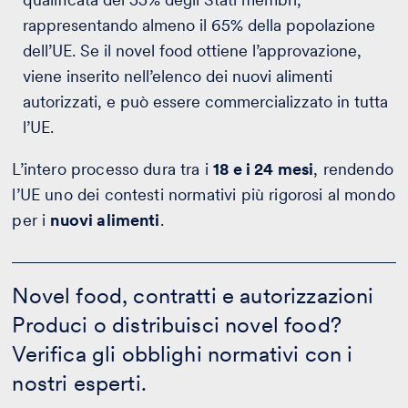
rappresentando almeno il 65% della popolazione
dell’UE. Se il novel food ottiene l’approvazione,
viene inserito nell’elenco dei nuovi alimenti
autorizzati, e può essere commercializzato in tutta
l’UE.
L’intero processo dura tra i
18 e i 24 mesi
, rendendo
l’UE uno dei contesti normativi più rigorosi al mondo
per i
nuovi alimenti
.
Novel
food,
Novel food, contratti e autorizzazioni
contratti
Produci o distribuisci novel food?
e
autorizzazioni
Verifica gli obblighi normativi con i
-
Calcola
nostri esperti.
il