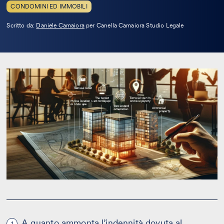
CONDOMINI ED IMMOBILI
Leggi
Scritto da:
Daniele Camaiora
per Canella Camaiora Studio Legale
la
bio
A quanto ammonta l’indennità dovuta al
1