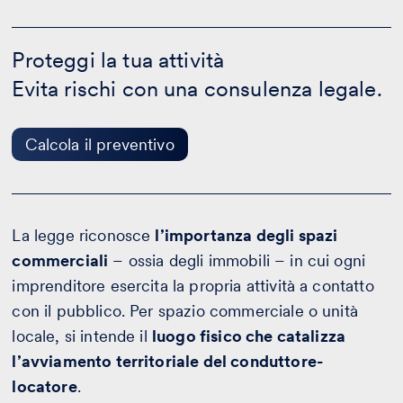
Proteggi
la
Proteggi la tua attività
tua
Evita rischi con una consulenza legale.
attività
-
Calcola
il
Calcola il preventivo
preventivo
La legge riconosce
l’importanza degli spazi
commerciali
– ossia degli immobili – in cui ogni
imprenditore esercita la propria attività a contatto
con il pubblico. Per spazio commerciale o unità
locale, si intende il
luogo fisico che catalizza
l’avviamento territoriale del conduttore-
locatore
.