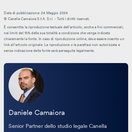
Data di pubblicazione: 24 Maggio 2024
© Canella Camaiora S.t.A. S.r.l. - Tutti i diritti riservati.
È consentita la riproduzione testuale dell’articolo, anche a fini commerciali,
nei limiti del 15% della sua totalità a condizione che venga indicata
chiaramente la fonte. In caso di riproduzione online, deve essere inserito un
link all’articolo originale. La riproduzione o la parafrasi non autorizzata e
senza indicazione della fonte sarà perseguita legalmente.
Leggi
la
bio
Daniele Camaiora
Senior Partner dello studio legale Canella