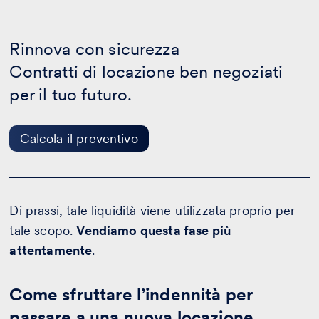
Rinnova
con
Rinnova con sicurezza
sicurezza
Contratti di locazione ben negoziati
-
Calcola
per il tuo futuro.
il
preventivo
Calcola il preventivo
Di prassi, tale liquidità viene utilizzata proprio per
tale scopo.
Vendiamo questa fase più
attentamente
.
Come sfruttare l’indennità per
passare a una nuova locazione