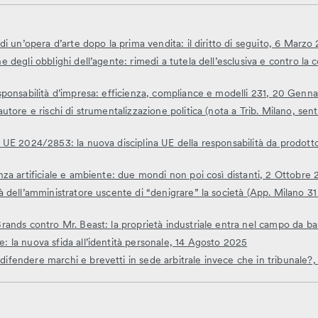
e di un’opera d’arte dopo la prima vendita: il diritto di seguito, 6 Marzo
ne degli obblighi dell’agente: rimedi a tutela dell’esclusiva e contro la
responsabilità d’impresa: efficienza, compliance e modelli 231, 20 Genn
’autore e rischi di strumentalizzazione politica (nota a Trib. Milano, se
va UE 2024/2853: la nuova disciplina UE della responsabilità da prodott
enza artificiale e ambiente: due mondi non poi così distanti, 2 Ottobre
rtà dell’amministratore uscente di “denigrare” la società (App. Milano 
 Brands contro Mr. Beast: la proprietà industriale entra nel campo da 
e: la nuova sfida all’identità personale, 14 Agosto 2025
difendere marchi e brevetti in sede arbitrale invece che in tribunale?