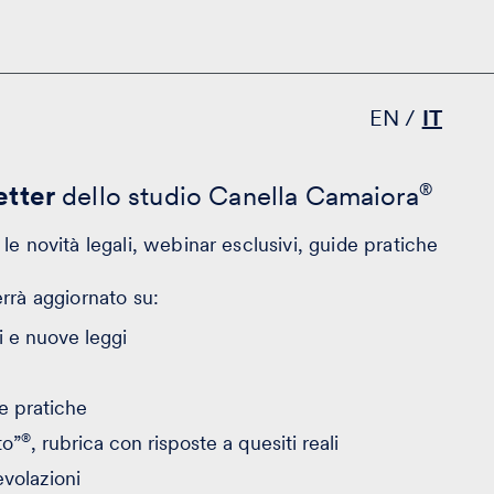
EN
IT
tter
dello studio Canella Camaiora
®
le novità legali, webinar esclusivi, guide pratiche
errà aggiornato su:
 e nuove leggi
e pratiche
®
to”
, rubrica con risposte a quesiti reali
evolazioni