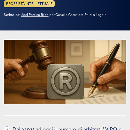
PROPRIETÀ INTELLETTUALE
Leggi
Scritto da:
Joel Persico Brito
per Canella Camaiora Studio Legale
la
bio
Dal 2020 ad oggi il numero di arbitrati WIPO è
1