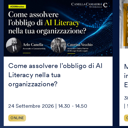
Come
Mas
assolvere
in
l’obbligo
Prop
di
Inte
AI
in
Literacy
coll
nella
con
tua
Mag
organizzazione?
Edit
Come assolvere l’obbligo di AI
M
Literacy nella tua
i
organizzazione?
E
3
24 Settembre 2026 | 14.30 - 14.50
|
ONLINE