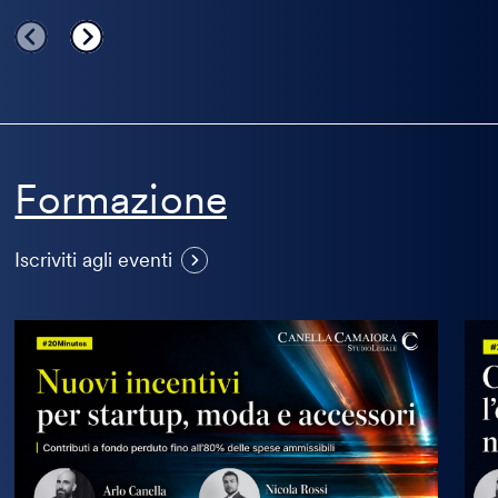
Formazione
Visualizza
Iscriviti agli eventi
altri
eventi
Nuovi
Co
incentivi
asso
per
l’ob
startup,
di
moda
AI
e
Lite
accessori
nell
tua