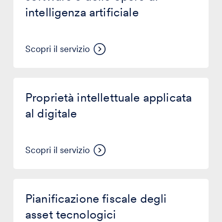
software
intelligenza artificiale
e
delle
opere
di
Scopri il servizio
intelligenza
artificiale
Proprietà
intellettuale
Proprietà intellettuale applicata
applicata
al
al digitale
digitale
Scopri il servizio
Pianificazione
fiscale
Pianificazione fiscale degli
degli
asset
asset tecnologici
tecnologici