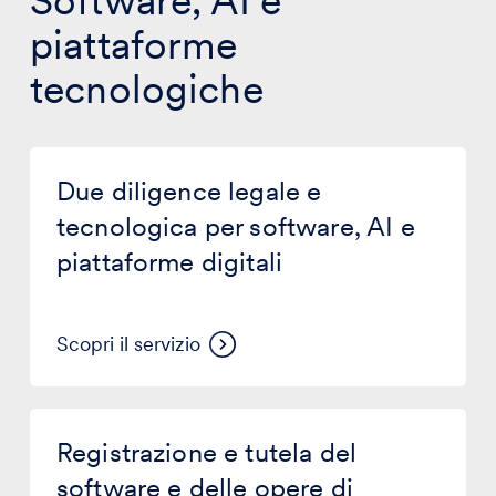
Software, AI e
piattaforme
tecnologiche
Due
diligence
Due diligence legale e
legale
e
tecnologica per software, AI e
tecnologica
piattaforme digitali
per
software,
AI
e
Scopri il servizio
piattaforme
digitali
Registrazione
e
Registrazione e tutela del
tutela
del
software e delle opere di