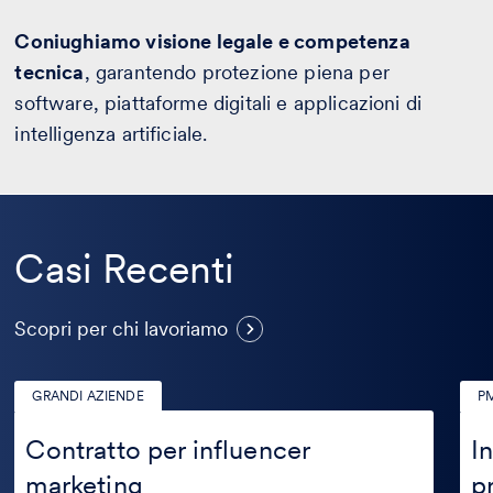
Coniughiamo visione legale e competenza
tecnica
, garantendo protezione piena per
software, piattaforme digitali e applicazioni di
intelligenza artificiale.
Casi Recenti
Casi
Scopri per chi lavoriamo
Recenti
GRANDI AZIENDE
PM
Contratto
Inte
per
artif
Contratto per influencer
In
influencer
nei
marketing
p
marketing
proc