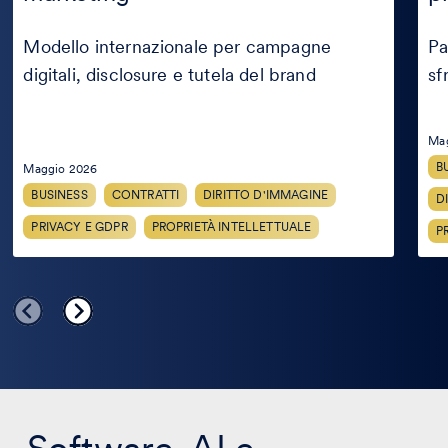
crea
Modello internazionale per campagne
Pa
digitali, disclosure e tutela del brand
sf
Ma
B
Maggio 2026
BUSINESS
CONTRATTI
DIRITTO D'IMMAGINE
D
PRIVACY E GDPR
PROPRIETÀ INTELLETTUALE
P