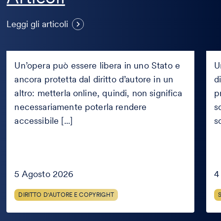
Si può pubblicare online
S
un’opera se è in pubblico
c
Leggi gli articoli
dominio solo in alcuni Paesi?
c
Si
Sof
può
svil
Un’opera può essere libera in uno Stato e
U
pubblicare
da
ancora protetta dal diritto d’autore in un
d
online
un
un’opera
altro: metterla online, quindi, non significa
cons
p
se
può
necessariamente poterla rendere
s
è
riuti
accessibile [...]
s
in
per
pubblico
i
dominio
conc
solo
in
alcuni
5 Agosto 2026
4
Paesi?
DIRITTO D'AUTORE E COPYRIGHT