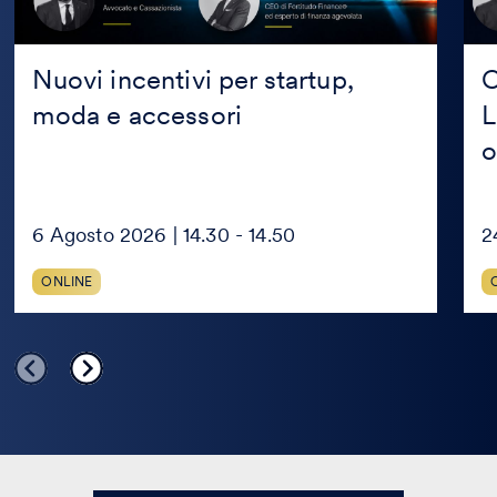
org
Nuovi incentivi per startup,
C
moda e accessori
L
o
6 Agosto 2026 | 14.30 - 14.50
2
ONLINE