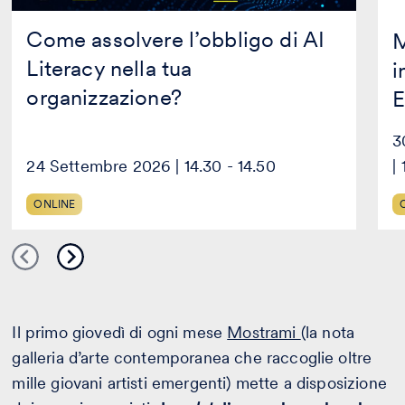
Come assolvere l’obbligo di AI
M
Literacy nella tua
i
organizzazione?
E
3
24 Settembre 2026 | 14.30 - 14.50
|
ONLINE
Il primo giovedì di ogni mese
Mostrami
(la nota
galleria d’arte contemporanea che raccoglie oltre
mille giovani artisti emergenti) mette a disposizione