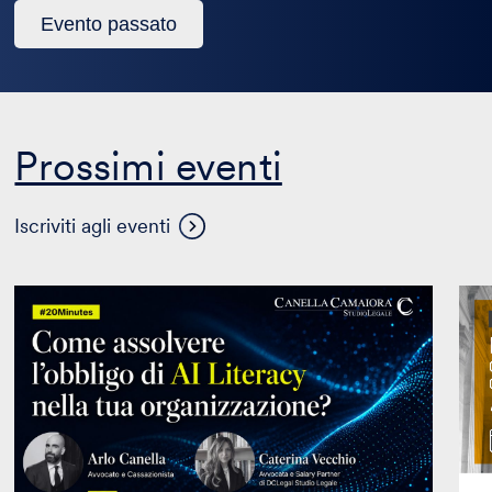
Questo
Evento passato
evento
è
passato
Prossimi eventi
Visualizza
Iscriviti agli eventi
altri
eventi
Come
Mas
assolvere
in
l’obbligo
Prop
di
Inte
AI
in
Literacy
coll
nella
con
tua
Mag
organizzazione?
Edit