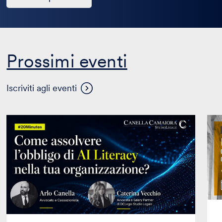
è
passato
Prossimi eventi
Visualizza
Iscriviti agli eventi
altri
eventi
Come
Mas
assolvere
in
l’obbligo
Prop
di
Inte
AI
in
Literacy
coll
nella
con
tua
Mag
organizzazione?
Edit