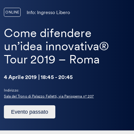
Info: Ingresso Libero
ONLINE
Come difendere
un’idea innovativa®
Tour 2019 – Roma
4 Aprile 2019 | 18:45 - 20:45
Indirizzo:
Sala del Trono di Palazzo Falletti, via Panisperna n° 207
Questo
Evento passato
evento
è
passato