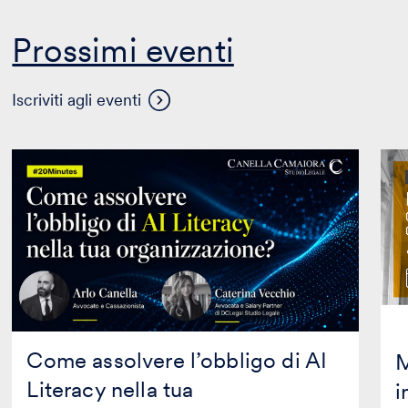
Prossimi eventi
Visualizza
Iscriviti agli eventi
altri
eventi
Come
Mas
assolvere
in
l’obbligo
Prop
di
Inte
AI
in
Literacy
coll
nella
con
tua
Mag
organizzazione?
Edit
Come assolvere l’obbligo di AI
M
Literacy nella tua
i