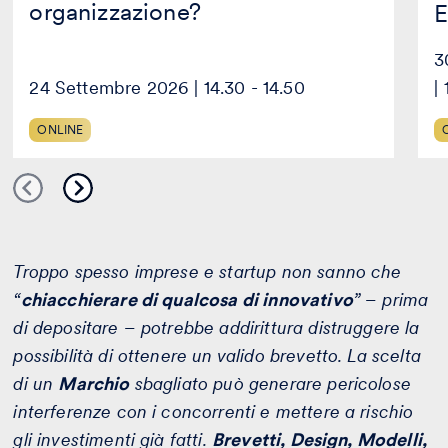
organizzazione?
E
3
24 Settembre 2026 | 14.30 - 14.50
|
ONLINE
Troppo spesso imprese e startup non sanno che
“
chiacchierare di qualcosa di innovativo
” – prima
di depositare – potrebbe addirittura distruggere la
possibilità di ottenere un valido brevetto. La scelta
di un
Marchio
sbagliato può generare pericolose
interferenze con i concorrenti e mettere a rischio
gli investimenti già fatti.
Brevetti, Design, Modelli,