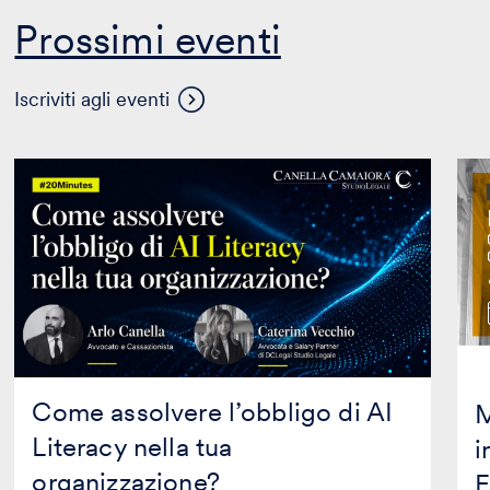
Prossimi eventi
Visualizza
Iscriviti agli eventi
altri
eventi
Come
Mas
assolvere
in
l’obbligo
Prop
di
Inte
AI
in
Literacy
coll
nella
con
tua
Mag
organizzazione?
Edit
Come assolvere l’obbligo di AI
M
Literacy nella tua
i
organizzazione?
E