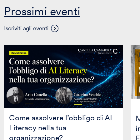
Prossimi eventi
Visualizza
Iscriviti agli eventi
altri
eventi
Come
Mas
assolvere
in
l’obbligo
Prop
di
Inte
AI
in
Literacy
coll
nella
con
tua
Mag
organizzazione?
Edit
Come assolvere l’obbligo di AI
M
Literacy nella tua
i
organizzazione?
E