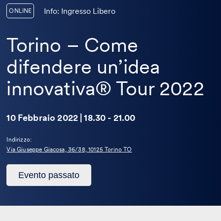
Info: Ingresso Libero
ONLINE
Torino – Come
difendere un’idea
innovativa® Tour 2022
10 Febbraio 2022 | 18.30 - 21.00
Indirizzo:
Via Giuseppe Giacosa, 36/38, 10125 Torino TO
Questo
Evento passato
evento
è
passato