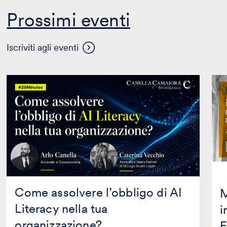
Prossimi eventi
Visualizza
Iscriviti agli eventi
altri
eventi
Come
Mas
assolvere
in
l’obbligo
Prop
di
Inte
AI
in
Literacy
coll
nella
con
tua
Mag
organizzazione?
Edit
Come assolvere l’obbligo di AI
M
Literacy nella tua
i
organizzazione?
E