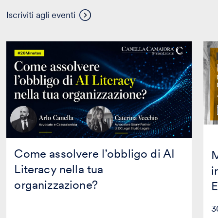
Visualizza
Iscriviti agli eventi
altri
eventi
Come
Mas
assolvere
in
l’obbligo
Prop
di
Inte
AI
in
Literacy
coll
nella
con
tua
Mag
organizzazione?
Edit
Come assolvere l’obbligo di AI
M
Literacy nella tua
i
organizzazione?
E
3