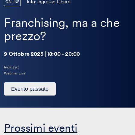
Info: Ingresso Libero
ONLINE
Franchising, ma a che
prezzo?
9 Ottobre 2025 | 18:00 - 20:00
Indirizzo:
Webinar Live!
Questo
Evento passato
evento
è
passato
Prossimi eventi