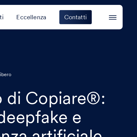
ti
Eccellenza
Contatti
Libero
to di Copiare®:
 deepfake e
enza artificiale