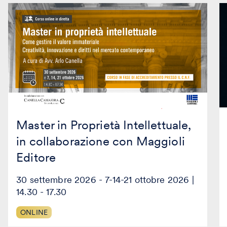
Master
Bu
in
Pl
Proprietà
2
Intellettuale,
W
in
s
collaborazione
st
con
e
Maggioli
pi
Editore
d’
Master in Proprietà Intellettuale,
in collaborazione con Maggioli
Editore
30 settembre 2026 - 7-14-21 ottobre 2026 |
14.30 - 17.30
ONLINE