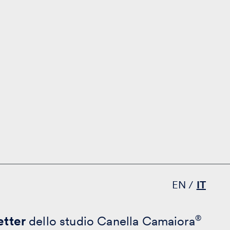
EN
IT
tter
dello studio Canella Camaiora
®