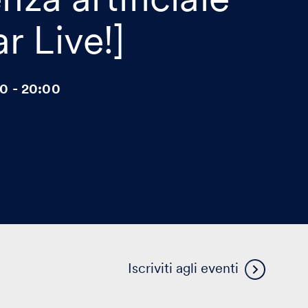
r Live!]
00 - 20:00
Visua
Iscriviti agli eventi
altri