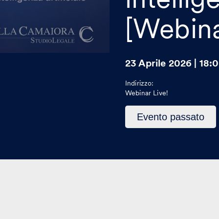
[Webina
23 Aprile 2026 | 18:
Indirizzo:
Webinar Live!
Questo
Evento passato
evento
è
passato