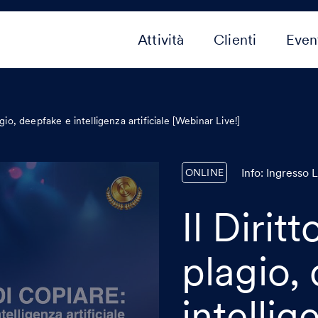
Attività
Clienti
Even
agio, deepfake e intelligenza artificiale [Webinar Live!]
Info: Ingresso 
ONLINE
Il Dirit
plagio,
intellig