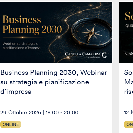
event
siness
Sosteni
anning
vs
030,
Verità.
ebinar
Master
u
su
rategia
claim
ambien
anificazione
rischi
impresa
legali
e
green
Business Planning 2030, Webinar
Sos
su strategia e pianificazione
Ma
d’impresa
ri
29 Ottobre 2026 | 18:00 - 20:00
12 
ONLINE
ON