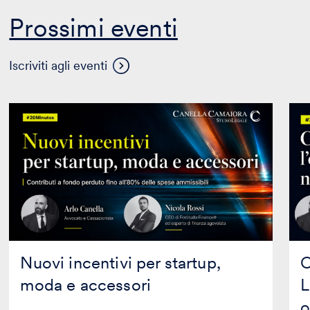
Prossimi eventi
Visualizza
Iscriviti agli eventi
altri
eventi
Nuovi
Co
incentivi
asso
per
l’ob
startup,
di
moda
AI
e
Lite
accessori
nell
tua
org
Nuovi incentivi per startup,
C
moda e accessori
L
o