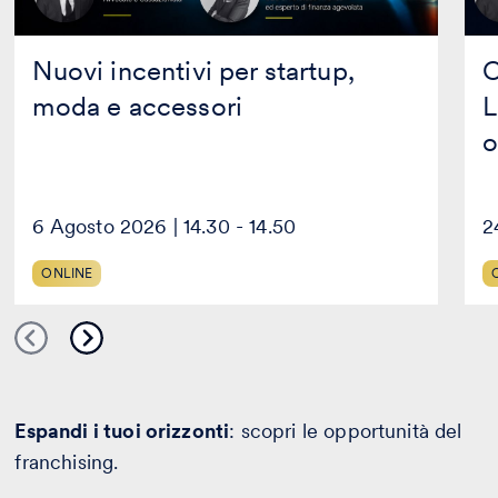
Nuovi incentivi per startup,
C
moda e accessori
L
o
6 Agosto 2026 | 14.30 - 14.50
2
ONLINE
Espandi i tuoi orizzonti
: scopri le opportunità del
franchising.