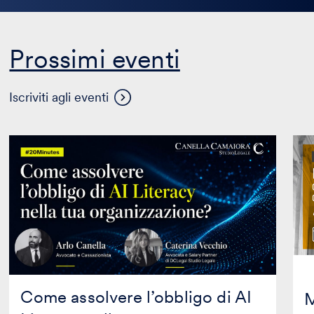
Prossimi eventi
Visualizza
Iscriviti agli eventi
altri
eventi
Come
Mas
assolvere
in
l’obbligo
Prop
di
Inte
AI
in
Literacy
coll
nella
con
tua
Mag
organizzazione?
Edit
Come assolvere l’obbligo di AI
M