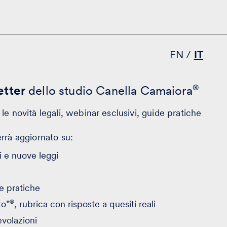
EN
IT
tter
dello studio Canella Camaiora
®
le novità legali, webinar esclusivi, guide pratiche
errà aggiornato su:
 e nuove leggi
e pratiche
®
to”
, rubrica con risposte a quesiti reali
evolazioni