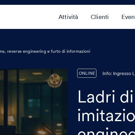
Attività
Clienti
Even
one, reverse engineering e furto di informazioni
Info: Ingresso 
ONLINE
Ladri d
imitazi
enginee