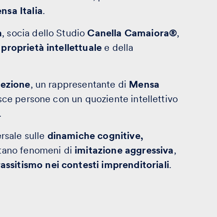
nsa Italia
.
a
, socia dello Studio
Canella Camaiora®
,
 proprietà intellettuale
e della
cezione
, un rappresentante di
Mensa
isce persone con un quoziente intellettivo
.
ersale sulle
dinamiche cognitive,
tano fenomeni di
imitazione aggressiva
,
assitismo nei contesti imprenditoriali
.