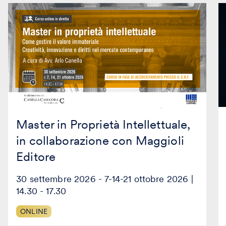
Master
Bu
in
Pl
Proprietà
2
Intellettuale,
W
in
s
collaborazione
st
con
e
Maggioli
pi
Editore
d’
Master in Proprietà Intellettuale,
in collaborazione con Maggioli
Editore
30 settembre 2026 - 7-14-21 ottobre 2026 |
14.30 - 17.30
ONLINE