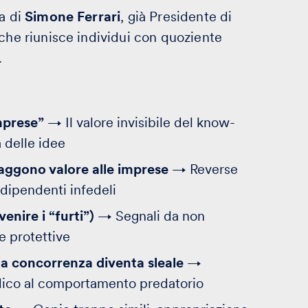
ia di
Simone Ferrari
, già Presidente di
 che riunisce individui con quoziente
.
imprese”
→ Il valore invisibile del know-
 delle idee
raggono valore alle imprese
→ Reverse
, dipendenti infedeli
enire i “furti”)
→ Segnali da non
le protettive
 la concorrenza diventa sleale
→
idico al comportamento predatorio