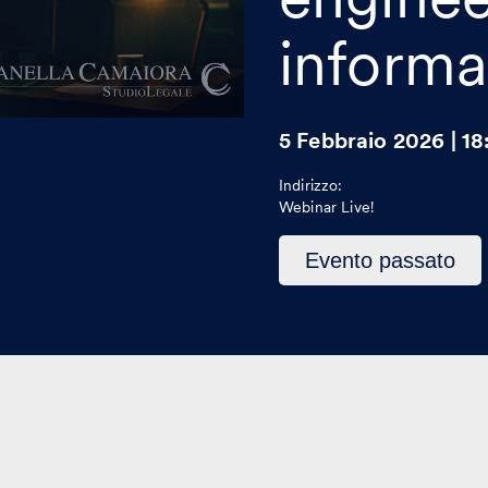
informa
5 Febbraio 2026 | 18
Indirizzo:
Webinar Live!
Questo
Evento passato
evento
è
passato