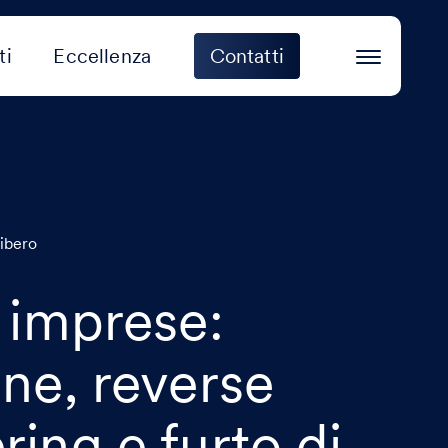
ti
Eccellenza
Contatti
Libero
i imprese:
one, reverse
ring e furto di