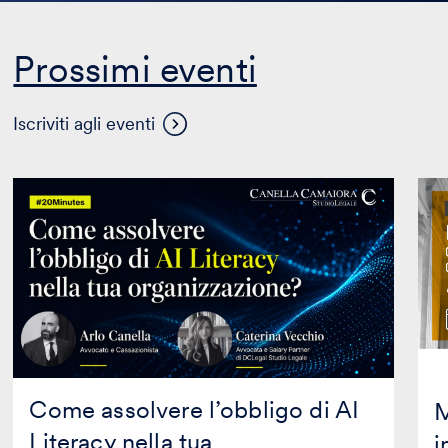
Prossimi eventi
Visualizza
Iscriviti agli eventi
altri
eventi
Come
Mas
assolvere
in
l’obbligo
Prop
di
Inte
AI
in
Literacy
coll
nella
con
tua
Mag
organizzazione?
Edit
Come assolvere l’obbligo di AI
M
Literacy nella tua
i