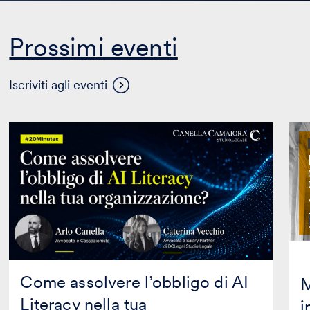
Prossimi eventi
Visualizza
Iscriviti agli eventi
altri
eventi
Come
Mas
assolvere
in
l’obbligo
Prop
di
Inte
AI
in
Literacy
coll
nella
con
tua
Mag
organizzazione?
Edit
Come assolvere l’obbligo di AI
M
Literacy nella tua
i