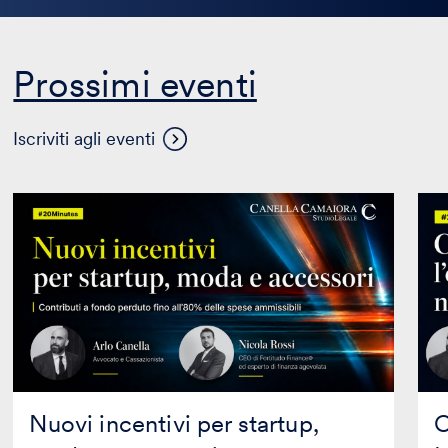
Prossimi eventi
Visualizza
Iscriviti agli eventi
altri
eventi
Nuovi
Co
incentivi
asso
per
l’ob
startup,
di
moda
AI
e
Lite
accessori
nell
tua
org
Nuovi incentivi per startup,
C