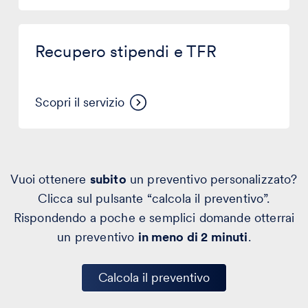
Recupero
stipendi
Recupero stipendi e TFR
e
TFR
Scopri il servizio
Vuoi ottenere
subito
un preventivo personalizzato?
Clicca sul pulsante “calcola il preventivo”.
Rispondendo a poche e semplici domande otterrai
un preventivo
in meno di 2 minuti
.
Calcola il preventivo