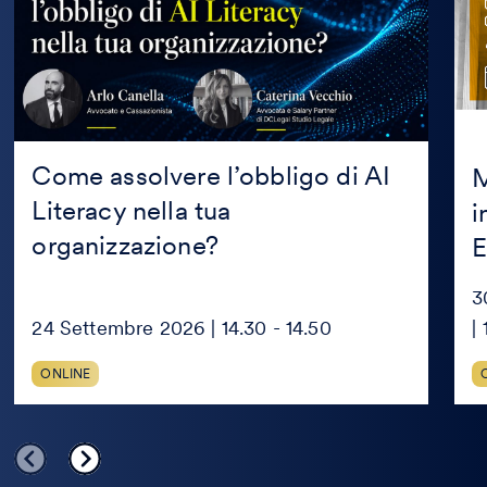
AI
in
Literacy
coll
nella
con
tua
Mag
organizzazione?
Edit
Come assolvere l’obbligo di AI
M
Literacy nella tua
i
organizzazione?
E
3
24 Settembre 2026 | 14.30 - 14.50
|
ONLINE