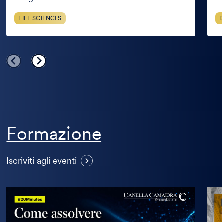
LIFE SCIENCES
Formazione
Visualizza
Iscriviti agli eventi
altri
eventi
Come
Mas
assolvere
in
l’obbligo
Prop
di
Inte