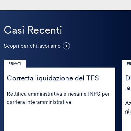
Casi Recenti
Casi
Scopri per chi lavoriamo
Recenti
PRIVATI
PR
Corretta
Diff
liquidazione
retr
Corretta liquidazione del TFS
D
del
e
l
TFS
tute
del
Rettifica amministrativa e riesame INPS per
lavo
carriera interamministrativa
Az
gi