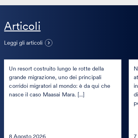
Articoli
Maasai Mara: il caso del resort
E
costruito sulla rotta della
d
Leggi gli articoli
Grande Migrazione
l
Maasai
Expe
Mara:
e
Un resort costruito lungo le rotte della
N
il
peri
grande migrazione, uno dei principali
a
caso
d’ar
del
corridoi migratori al mondo: è da qui che
che
i
resort
diff
nasce il caso Maasai Mara. [...]
d
costruito
c’è
p
sulla
e
rotta
com
della
valu
Grande
l’aff
Migrazione
8 Agosto 2026
7