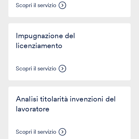
Scopri il servizio
Impugnazione
del
Impugnazione del
licenziamento
licenziamento
Scopri il servizio
Analisi
titolarità
Analisi titolarità invenzioni del
invenzioni
del
lavoratore
lavoratore
Scopri il servizio