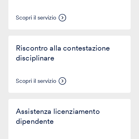
Scopri il servizio
Riscontro
alla
Riscontro alla contestazione
contestazione
disciplinare
disciplinare
Scopri il servizio
Assistenza
licenziamento
Assistenza licenziamento
dipendente
dipendente