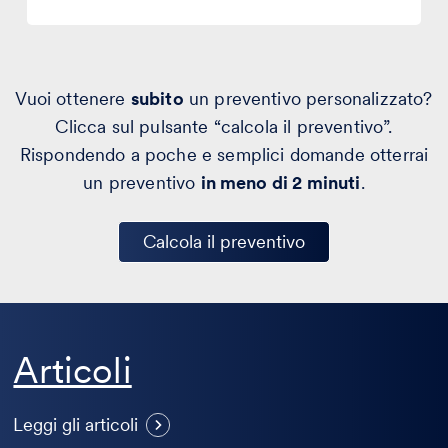
Vuoi ottenere
subito
un preventivo personalizzato?
Clicca sul pulsante “calcola il preventivo”.
Rispondendo a poche e semplici domande otterrai
un preventivo
in meno di 2 minuti
.
Calcola il preventivo
Articoli
Maasai Mara: il caso del resort
E
costruito sulla rotta della
d
Leggi gli articoli
Grande Migrazione
l