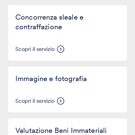
Concorrenza
sleale
Concorrenza sleale e
e
contraffazione
contraffazione
Scopri il servizio
Immagine
e
Immagine e fotografia
fotografia
Scopri il servizio
Valutazione
Beni
Valutazione Beni Immateriali
Immateriali