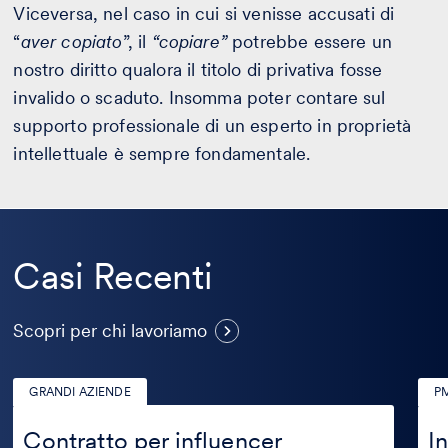
Viceversa, nel caso in cui si venisse accusati di
“
aver copiato
”, il
“copiare”
potrebbe essere un
nostro diritto qualora il titolo di privativa fosse
invalido o scaduto. Insomma poter contare sul
supporto professionale di un esperto in proprietà
intellettuale è sempre fondamentale.
Casi Recenti
Casi
Scopri per chi lavoriamo
Recenti
GRANDI AZIENDE
PM
Contratto
Inte
per
artif
Contratto per influencer
In