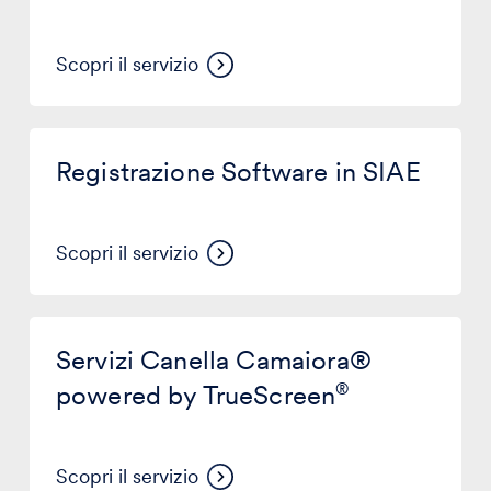
Scopri il servizio
Registrazione
Software
Registrazione Software in SIAE
in
SIAE
Scopri il servizio
Servizi
Canella
Servizi Canella Camaiora®
Camaiora®
powered
powered by TrueScreen
®
by
®
TrueScreen
Scopri il servizio