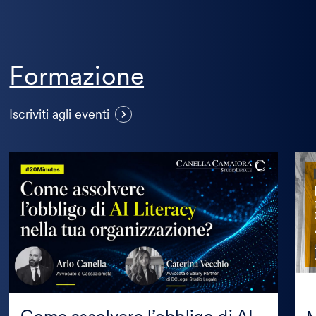
Formazione
Visualizza
Iscriviti agli eventi
altri
eventi
Come
Mas
assolvere
in
l’obbligo
Prop
di
Inte
AI
in
Literacy
coll
nella
con
tua
Mag
organizzazione?
Edit
Come assolvere l’obbligo di AI