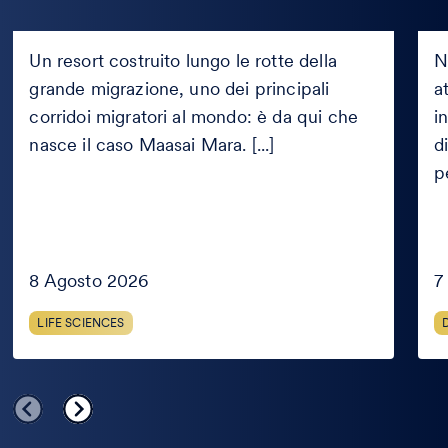
Maasai
Expe
Mara:
e
Un resort costruito lungo le rotte della
N
il
peri
grande migrazione, uno dei principali
a
caso
d’ar
del
corridoi migratori al mondo: è da qui che
che
i
resort
diff
nasce il caso Maasai Mara. [...]
d
costruito
c’è
p
sulla
e
rotta
com
della
valu
Grande
l’aff
Migrazione
8 Agosto 2026
7
LIFE SCIENCES