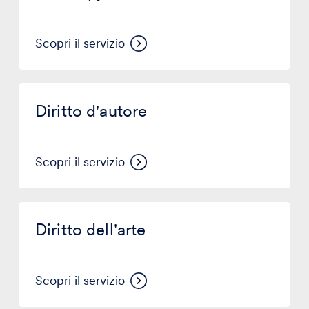
online
con
®
Kopjra
Scopri il servizio
Diritto
d'autore
Diritto d'autore
Scopri il servizio
Diritto
dell'arte
Diritto dell'arte
Scopri il servizio