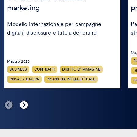
influencer
nei
marketing
p
marketing
proc
crea
Modello internazionale per campagne
Pa
digitali, disclosure e tutela del brand
sf
Ma
B
Maggio 2026
BUSINESS
CONTRATTI
DIRITTO D'IMMAGINE
D
PRIVACY E GDPR
PROPRIETÀ INTELLETTUALE
P