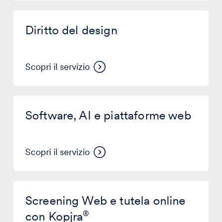
Diritto
del
Diritto del design
design
Scopri il servizio
Software,
AI
Software, AI e piattaforme web
e
piattaforme
web
Scopri il servizio
Screening
Web
Screening Web e tutela online
e
tutela
con Kopjra
®