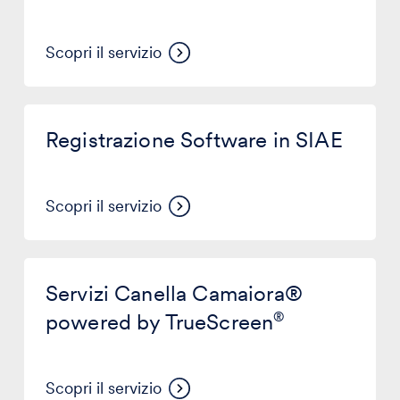
Scopri il servizio
Registrazione
Software
Registrazione Software in SIAE
in
SIAE
Scopri il servizio
Servizi
Canella
Servizi Canella Camaiora®
Camaiora®
powered
powered by TrueScreen
®
by
®
TrueScreen
Scopri il servizio