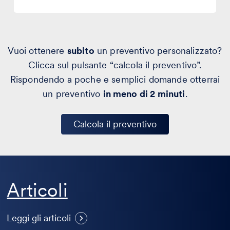
Vuoi ottenere
subito
un preventivo personalizzato?
Clicca sul pulsante “calcola il preventivo”.
Rispondendo a poche e semplici domande otterrai
un preventivo
in meno di 2 minuti
.
Calcola il preventivo
Articoli
Si può pubblicare online
S
un’opera se è in pubblico
c
Leggi gli articoli
dominio solo in alcuni Paesi?
c