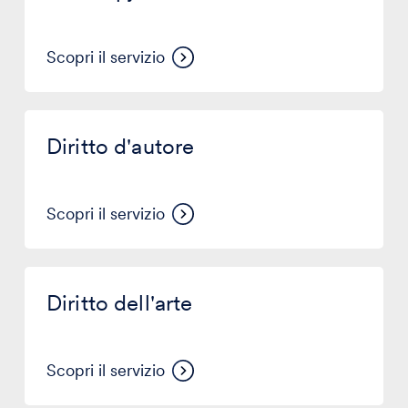
online
con
®
Kopjra
Scopri il servizio
Diritto
d'autore
Diritto d'autore
Scopri il servizio
Diritto
dell'arte
Diritto dell'arte
Scopri il servizio