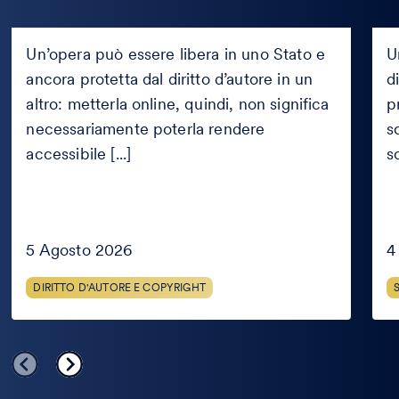
Si
Sof
può
svil
Un’opera può essere libera in uno Stato e
U
pubblicare
da
ancora protetta dal diritto d’autore in un
d
online
un
un’opera
altro: metterla online, quindi, non significa
cons
p
se
può
necessariamente poterla rendere
s
è
riuti
accessibile [...]
s
in
per
pubblico
i
dominio
conc
solo
in
alcuni
5 Agosto 2026
4
Paesi?
DIRITTO D'AUTORE E COPYRIGHT