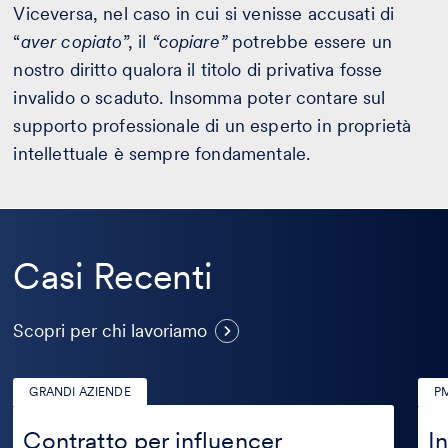
Viceversa, nel caso in cui si venisse accusati di
“
aver copiato
”, il
“copiare”
potrebbe essere un
nostro diritto qualora il titolo di privativa fosse
invalido o scaduto. Insomma poter contare sul
supporto professionale di un esperto in proprietà
intellettuale è sempre fondamentale.
Casi Recenti
Casi
Scopri per chi lavoriamo
Recenti
GRANDI AZIENDE
PM
Contratto
Inte
per
artif
Contratto per influencer
In