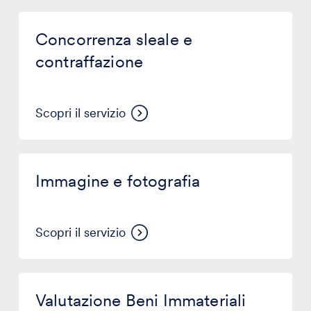
Concorrenza
sleale
Concorrenza sleale e
e
contraffazione
contraffazione
Scopri il servizio
Immagine
e
Immagine e fotografia
fotografia
Scopri il servizio
Valutazione
Beni
Valutazione Beni Immateriali
Immateriali