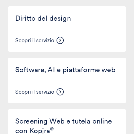
Diritto
del
Diritto del design
design
Scopri il servizio
Software,
AI
Software, AI e piattaforme web
e
piattaforme
web
Scopri il servizio
Screening
Web
Screening Web e tutela online
e
tutela
con Kopjra
®