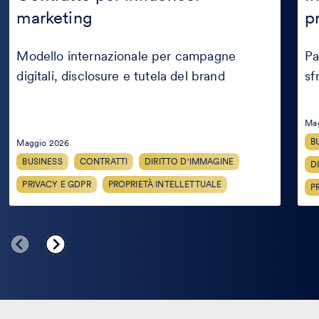
influencer
nei
marketing
p
marketing
proc
crea
Modello internazionale per campagne
Pa
digitali, disclosure e tutela del brand
sf
Ma
B
Maggio 2026
BUSINESS
CONTRATTI
DIRITTO D'IMMAGINE
D
PRIVACY E GDPR
PROPRIETÀ INTELLETTUALE
P