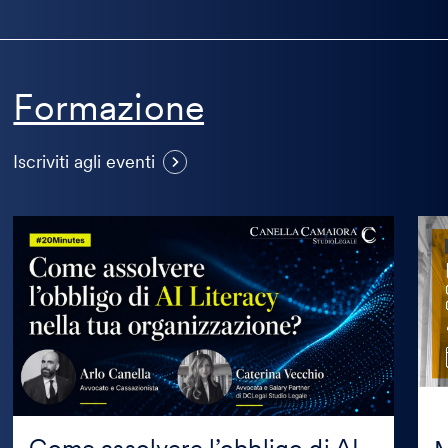
Formazione
Visualizza
Iscriviti agli eventi
altri
eventi
Come
Mas
assolvere
in
l’obbligo
Prop
di
Inte
AI
in
Literacy
coll
nella
con
tua
Mag
organizzazione?
Edit
Come assolvere l’obbligo di AI