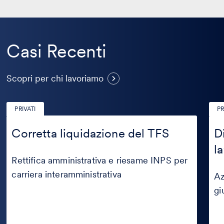
Casi Recenti
Casi
Scopri per chi lavoriamo
Recenti
PRIVATI
PR
Corretta
Diff
liquidazione
retr
Corretta liquidazione del TFS
D
del
e
l
TFS
tute
del
Rettifica amministrativa e riesame INPS per
lavo
carriera interamministrativa
Az
gi