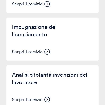
Scopri il servizio
Impugnazione
del
Impugnazione del
licenziamento
licenziamento
Scopri il servizio
Analisi
titolarità
Analisi titolarità invenzioni del
invenzioni
del
lavoratore
lavoratore
Scopri il servizio