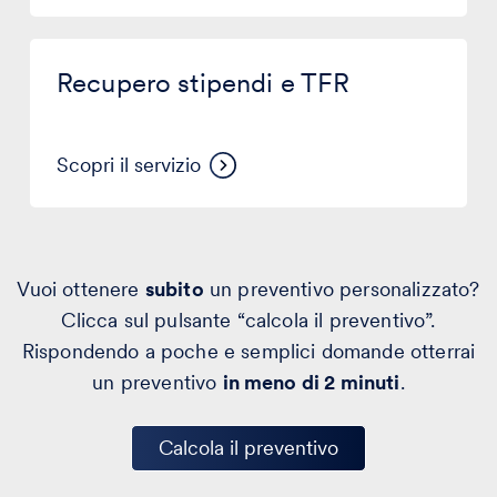
Recupero
stipendi
Recupero stipendi e TFR
e
TFR
Scopri il servizio
Vuoi ottenere
subito
un preventivo personalizzato?
Clicca sul pulsante “calcola il preventivo”.
Rispondendo a poche e semplici domande otterrai
un preventivo
in meno di 2 minuti
.
Calcola il preventivo