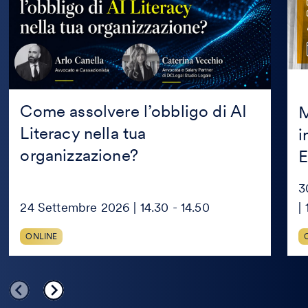
AI
in
Literacy
coll
nella
con
tua
Mag
organizzazione?
Edit
Come assolvere l’obbligo di AI
M
Literacy nella tua
i
organizzazione?
E
3
24 Settembre 2026 | 14.30 - 14.50
|
ONLINE