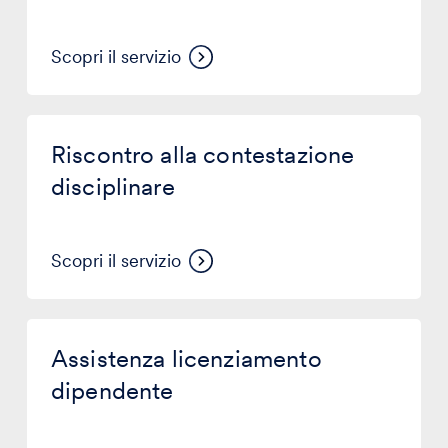
Scopri il servizio
Riscontro
alla
Riscontro alla contestazione
contestazione
disciplinare
disciplinare
Scopri il servizio
Assistenza
licenziamento
Assistenza licenziamento
dipendente
dipendente