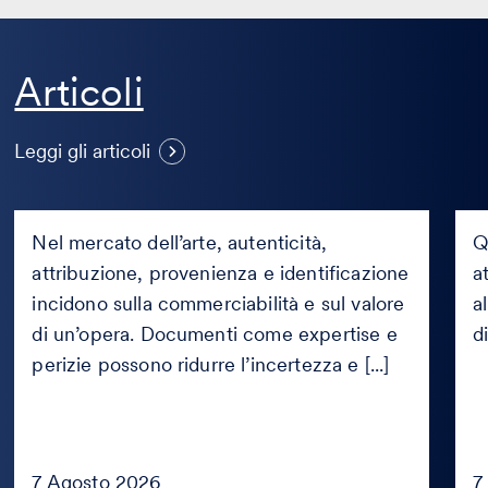
G
Articoli
Expertise e perizia d’arte: che
u
differenza c’è e come valutarne
d
Leggi gli articoli
l’affidabilità?
1
Expertise
Gli
e
ered
Nel mercato dell’arte, autenticità,
Q
perizia
pos
attribuzione, provenienza e identificazione
a
d’arte:
agir
che
incidono sulla commerciabilità e sul valore
con
a
differenza
un
di un’opera. Documenti come expertise e
d
c’è
fals
perizie possono ridurre l’incertezza e [...]
e
attr
come
all’a
valutarne
def
l’affidabilità?
(Cas
civ.
n.
7 Agosto 2026
7